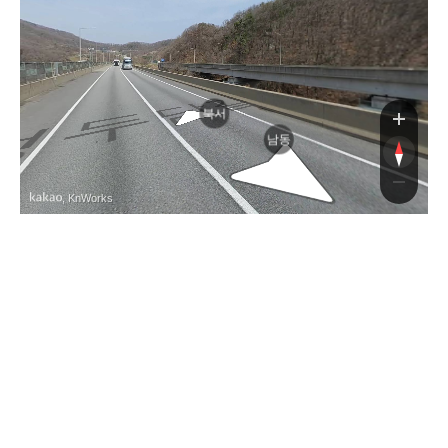
북서
남동
, KnWorks