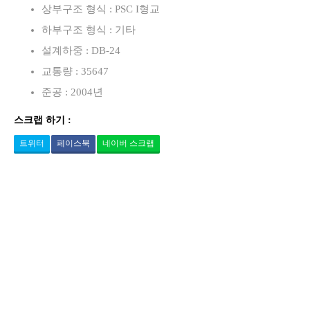
길
상부구조 형식 : PSC I형교
하부구조 형식 : 기타
설계하중 : DB-24
교통량 : 35647
준공 : 2004년
스크랩 하기 :
트위터
페이스북
네이버 스크랩