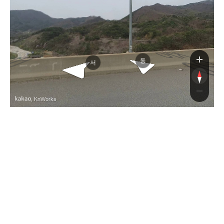
중앙고속도로
중앙고속도로
동
서
, KnWorks