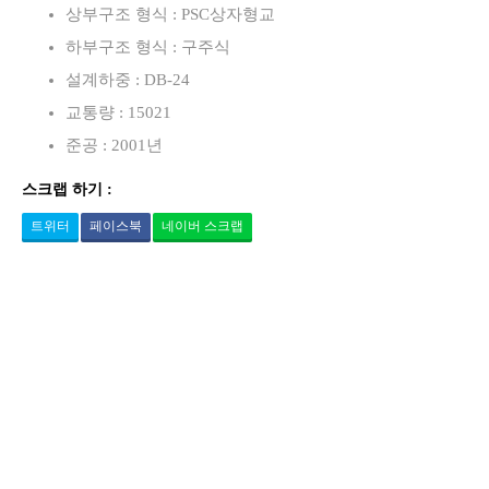
상부구조 형식 : PSC상자형교
하부구조 형식 : 구주식
설계하중 : DB-24
교통량 : 15021
준공 : 2001년
스크랩 하기 :
트위터
페이스북
네이버 스크랩