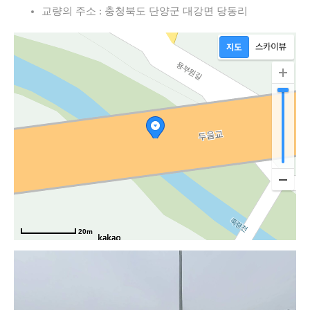
교량의 주소 : 충청북도 단양군 대강면 당동리
20m