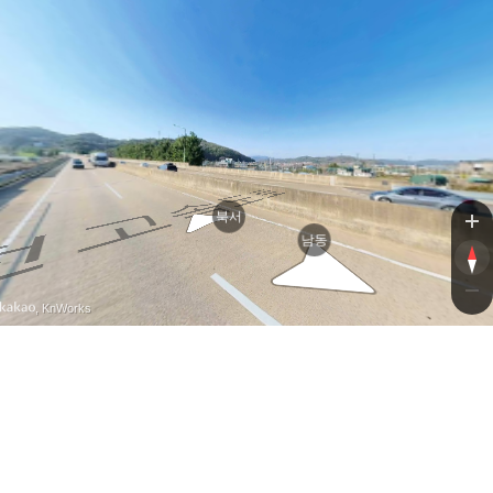
통
통영
북서
남동
, KnWorks