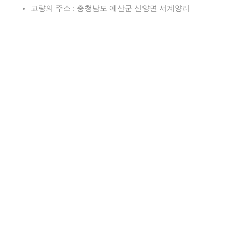
교량의 주소 : 충청남도 예산군 신양면 서계양리