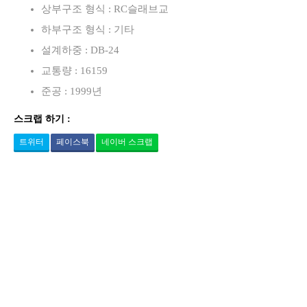
상부구조 형식 : RC슬래브교
하부구조 형식 : 기타
설계하중 : DB-24
교통량 : 16159
준공 : 1999년
스크랩 하기 :
트위터
페이스북
네이버 스크랩