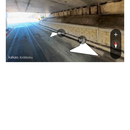
길
북서
남동
, KnWorks