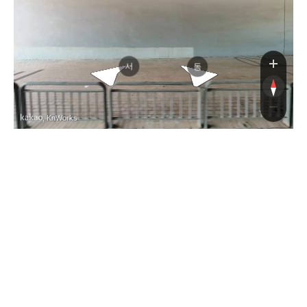
경기동
경부고속도로
서
동
, KnWorks