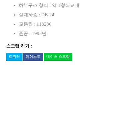
하부구조 형식 : 역 T형식교대
설계하중 : DB-24
교통량 : 118280
준공 : 1993년
스크랩 하기 :
트위터
페이스북
네이버 스크랩