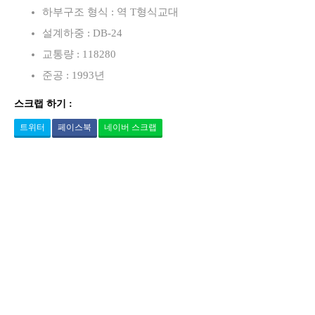
하부구조 형식 : 역 T형식교대
설계하중 : DB-24
교통량 : 118280
준공 : 1993년
스크랩 하기 :
트위터
페이스북
네이버 스크랩