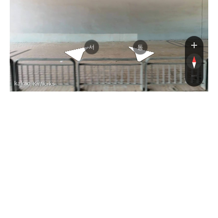
경기동
경부고속도로
서
동
, KnWorks