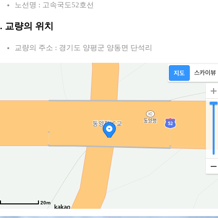
노선명 : 고속국도52호선
2. 교량의 위치
교량의 주소 : 경기도 양평군 양동면 단석리
20m