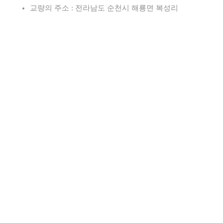
교량의 주소 : 전라남도 순천시 해룡면 복성리