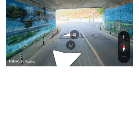
매천1길
매천1길
북
남
, KnWorks