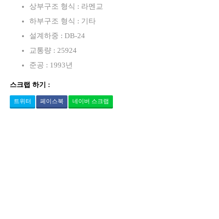
상부구조 형식 : 라멘교
하부구조 형식 : 기타
설계하중 : DB-24
교통량 : 25924
준공 : 1993년
스크랩 하기 :
트위터
페이스북
네이버 스크랩