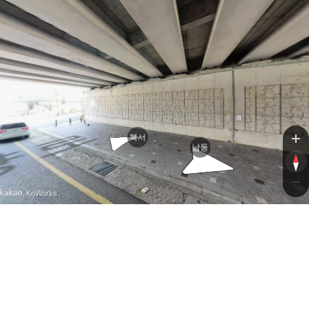
북서
남동
, KnWorks