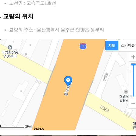
노선명 : 고속국도1호선
2. 교량의 위치
교량의 주소 : 울산광역시 울주군 언양읍 동부리
20m