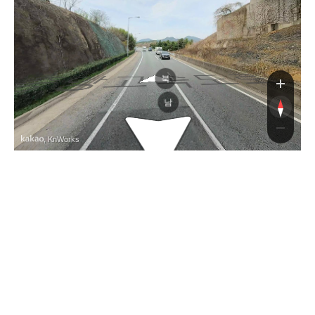
중앙고속도로
중앙고속도로
북
남
, KnWorks