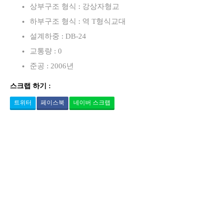
상부구조 형식 : 강상자형교
하부구조 형식 : 역 T형식교대
설계하중 : DB-24
교통량 : 0
준공 : 2006년
스크랩 하기 :
트위터
페이스북
네이버 스크랩