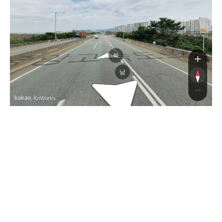
앙고속도로
중앙고속도로
북
남
, KnWorks