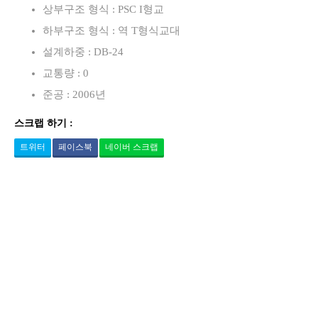
상부구조 형식 : PSC I형교
하부구조 형식 : 역 T형식교대
설계하중 : DB-24
교통량 : 0
준공 : 2006년
스크랩 하기 :
트위터
페이스북
네이버 스크랩