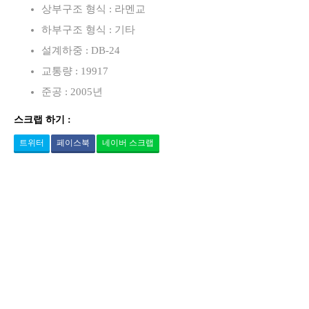
상부구조 형식 : 라멘교
하부구조 형식 : 기타
설계하중 : DB-24
교통량 : 19917
준공 : 2005년
스크랩 하기 :
트위터
페이스북
네이버 스크랩