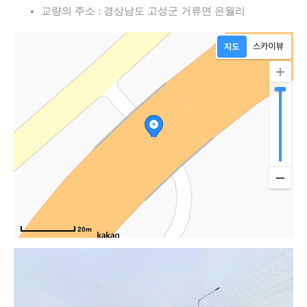
교량의 주소 : 경상남도 고성군 거류면 은월리
20m