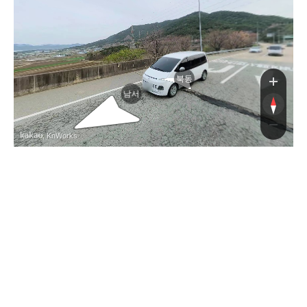
북동
남서
, KnWorks