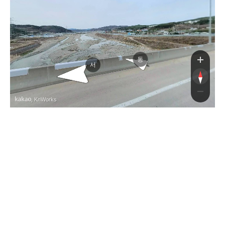
동
서
, KnWorks