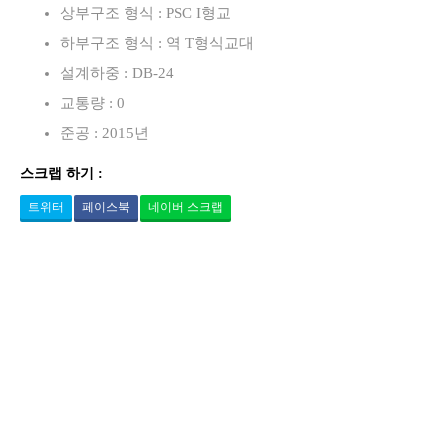
상부구조 형식 : PSC I형교
하부구조 형식 : 역 T형식교대
설계하중 : DB-24
교통량 : 0
준공 : 2015년
스크랩 하기 :
트위터
페이스북
네이버 스크랩