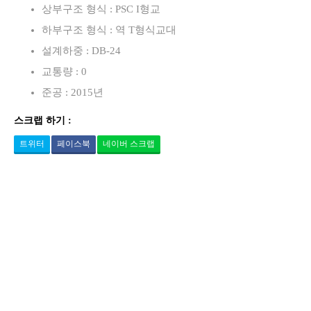
상부구조 형식 : PSC I형교
하부구조 형식 : 역 T형식교대
설계하중 : DB-24
교통량 : 0
준공 : 2015년
스크랩 하기 :
트위터
페이스북
네이버 스크랩