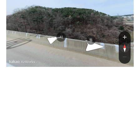
지저남
서
동
, KnWorks