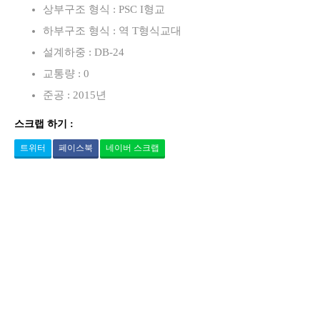
상부구조 형식 : PSC I형교
하부구조 형식 : 역 T형식교대
설계하중 : DB-24
교통량 : 0
준공 : 2015년
스크랩 하기 :
트위터
페이스북
네이버 스크랩