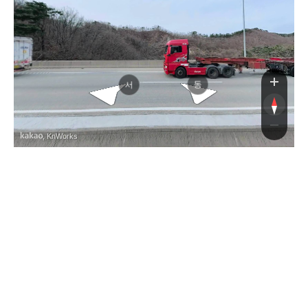
동
서
, KnWorks