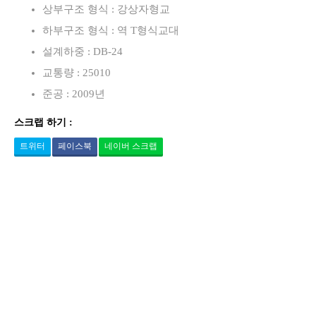
상부구조 형식 : 강상자형교
하부구조 형식 : 역 T형식교대
설계하중 : DB-24
교통량 : 25010
준공 : 2009년
스크랩 하기 :
트위터
페이스북
네이버 스크랩