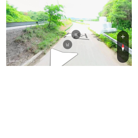
약천길
약천길
북
남
, KnWorks