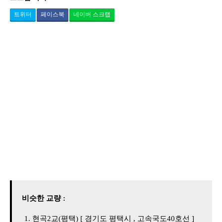
트위터
페이스북
네이버 스크랩
비슷한 교량 :
현곡2교(평택) [ 경기도 평택시 , 고속국도40호선 ]