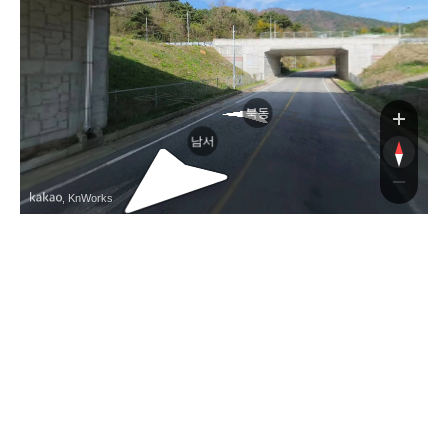
북동
남서
, KnWorks