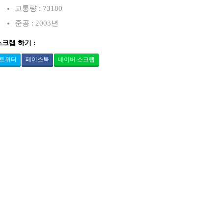
교통량 : 73180
준공 : 2003년
스크랩 하기 :
트위터
페이스북
네이버 스크랩