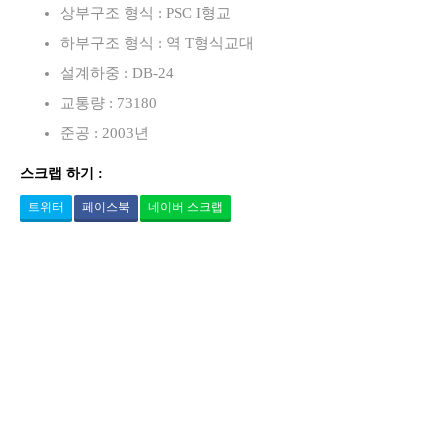
상부구조 형식 : PSC I형교
하부구조 형식 : 역 T형식교대
설계하중 : DB-24
교통량 : 73180
준공 : 2003년
스크랩 하기 :
트위터
페이스북
네이버 스크랩