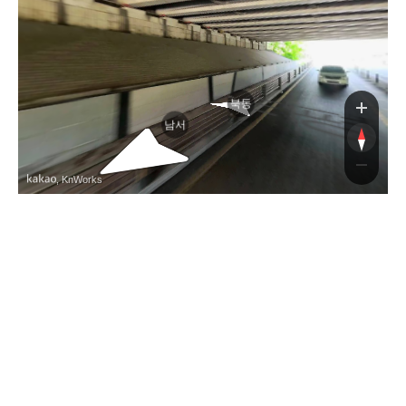
북동
남서
, KnWorks