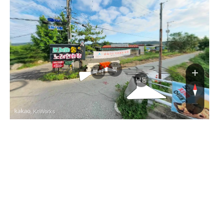
참시렁골길
북
북서
남동
, KnWorks