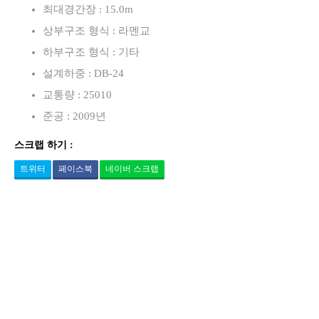
최대경간장 : 15.0m
상부구조 형식 : 라멘교
하부구조 형식 : 기타
설계하중 : DB-24
교통량 : 25010
준공 : 2009년
스크랩 하기 :
트위터
페이스북
네이버 스크랩