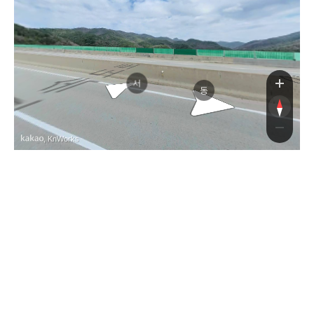
상주영천고속도
상주영천고속도
서
동
, KnWorks