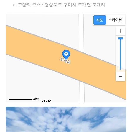
교량의 주소 : 경상북도 구미시 도개면 도개리
20m