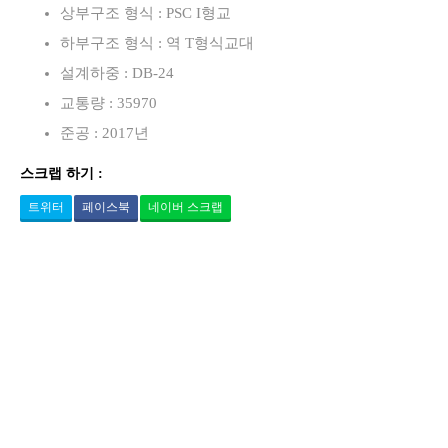
상부구조 형식 : PSC I형교
하부구조 형식 : 역 T형식교대
설계하중 : DB-24
교통량 : 35970
준공 : 2017년
스크랩 하기 :
트위터
페이스북
네이버 스크랩