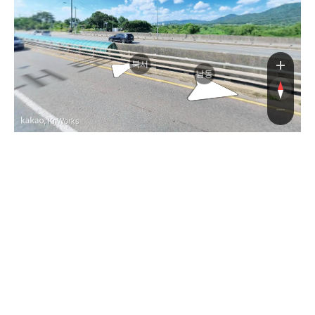
북서
남동
, KnWorks