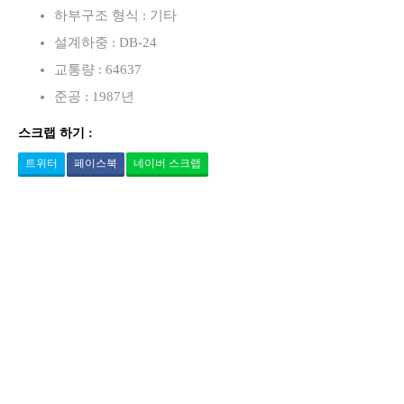
하부구조 형식 : 기타
설계하중 : DB-24
교통량 : 64637
준공 : 1987년
스크랩 하기 :
트위터
페이스북
네이버 스크랩