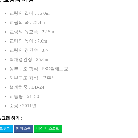
교량의 길이 : 55.0m
교량의 폭 : 23.4m
교량의 유효폭 : 22.5m
교량의 높이 : 7.6m
교량의 경간수 : 3개
최대경간장 : 25.0m
상부구조 형식 : PSC슬래브교
하부구조 형식 : 구주식
설계하중 : DB-24
교통량 : 64150
준공 : 2011년
스크랩 하기 :
트위터
페이스북
네이버 스크랩