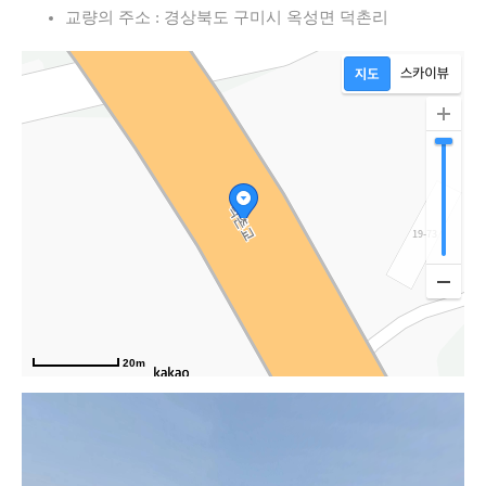
교량의 주소 : 경상북도 구미시 옥성면 덕촌리
20m