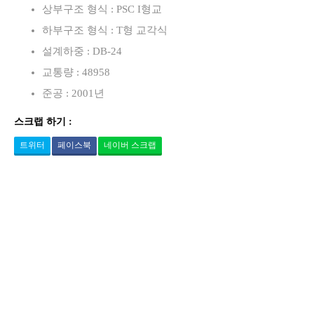
상부구조 형식 : PSC I형교
하부구조 형식 : T형 교각식
설계하중 : DB-24
교통량 : 48958
준공 : 2001년
스크랩 하기 :
트위터
페이스북
네이버 스크랩