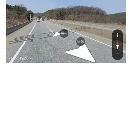
륙
북서
남동
, KnWorks