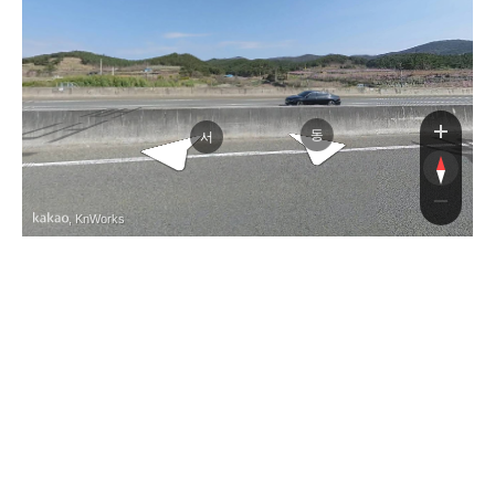
윗덕수길
대구포항고속도로
동
서
, KnWorks