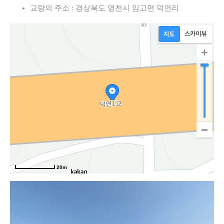
교량의 주소 : 경상북도 영천시 임고면 덕연리
20m