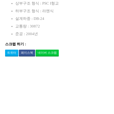
상부구조 형식 : PSC I형교
하부구조 형식 : 라멘식
설계하중 : DB-24
교통량 : 30872
준공 : 2004년
스크랩 하기 :
트위터
페이스북
네이버 스크랩