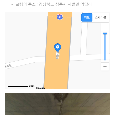
교량의 주소 : 경상북도 상주시 사벌면 덕담리
20m