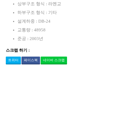
상부구조 형식 : 라멘교
하부구조 형식 : 기타
설계하중 : DB-24
교통량 : 48958
준공 : 2003년
스크랩 하기 :
트위터
페이스북
네이버 스크랩