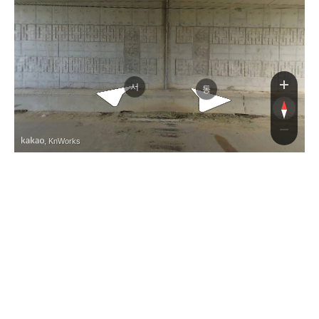
배목
배
서
동
, KnWorks