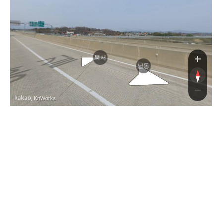
중부내륙
북서
남동
, KnWorks