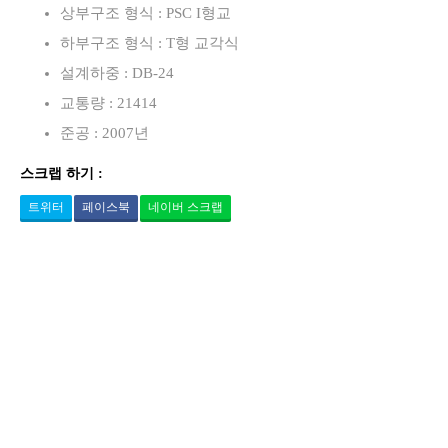
상부구조 형식 : PSC I형교
하부구조 형식 : T형 교각식
설계하중 : DB-24
교통량 : 21414
준공 : 2007년
스크랩 하기 :
트위터
페이스북
네이버 스크랩