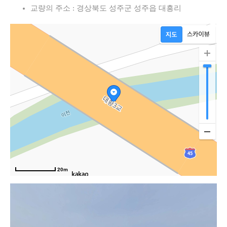
교량의 주소 : 경상북도 성주군 성주읍 대흥리
20m