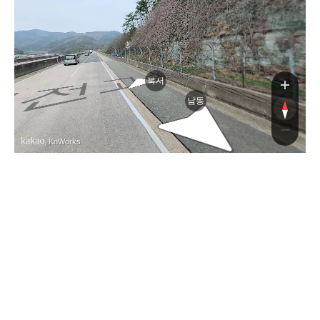
대전
대전
북서
남동
, KnWorks