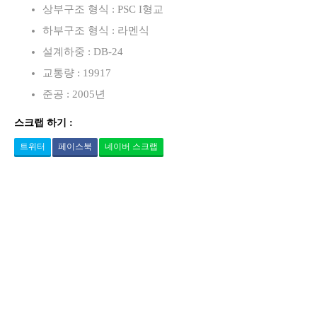
상부구조 형식 : PSC I형교
하부구조 형식 : 라멘식
설계하중 : DB-24
교통량 : 19917
준공 : 2005년
스크랩 하기 :
트위터
페이스북
네이버 스크랩