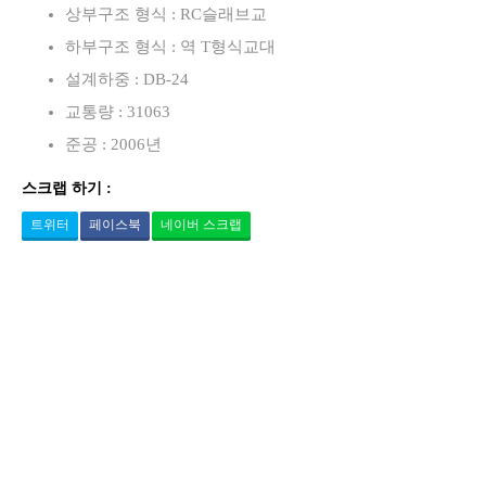
상부구조 형식 : RC슬래브교
하부구조 형식 : 역 T형식교대
설계하중 : DB-24
교통량 : 31063
준공 : 2006년
스크랩 하기 :
트위터
페이스북
네이버 스크랩