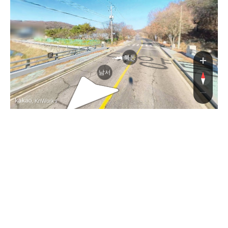
대양
북동
남서
, KnWorks