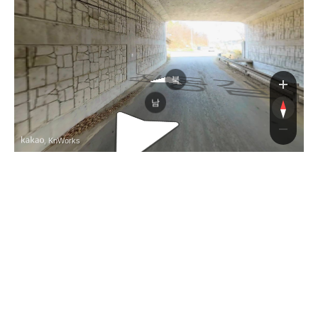
작동길
작동길
북
남
, KnWorks