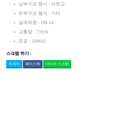
상부구조 형식 : 라멘교
하부구조 형식 : 기타
설계하중 : DB-24
교통량 : 73936
준공 : 2006년
스크랩 하기 :
트위터
페이스북
네이버 스크랩