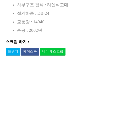
하부구조 형식 : 라멘식교대
설계하중 : DB-24
교통량 : 14940
준공 : 2002년
스크랩 하기 :
트위터
페이스북
네이버 스크랩