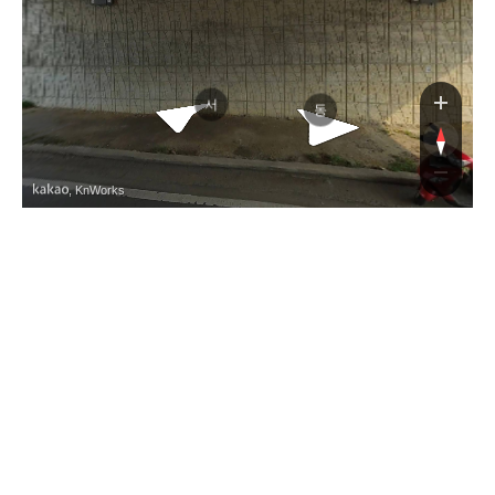
초
대
서
동
, KnWorks