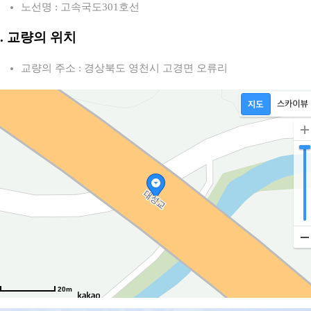
노선명 : 고속국도301호선
2. 교량의 위치
교량의 주소 : 경상북도 영천시 고경면 오류리
20m