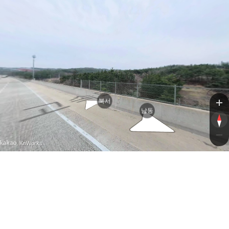
상주영
상주영
북서
남동
, KnWorks