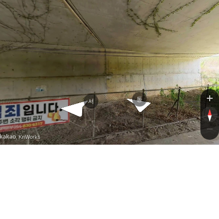
사1길
대사1길
동
서
, KnWorks