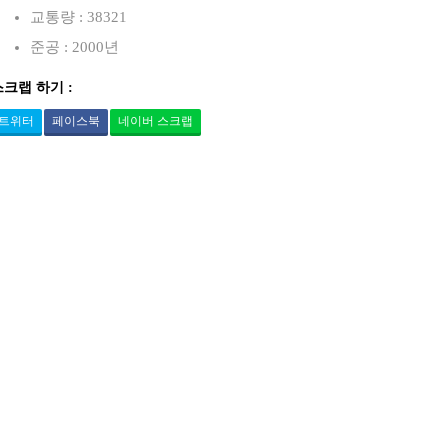
교통량 : 38321
준공 : 2000년
스크랩 하기 :
트위터
페이스북
네이버 스크랩