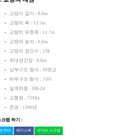
교량의 길이 : 8.8m
교량의 폭 : 12.5m
교량의 유효폭 : 11.7m
교량의 높이 : 6.6m
교량의 경간수 : 1개
최대경간장 : 8.8m
상부구조 형식 : 라멘교
하부구조 형식 : 기타
설계하중 : DB-24
교통량 : 72984
준공 : 1996년
스크랩 하기 :
트위터
페이스북
네이버 스크랩