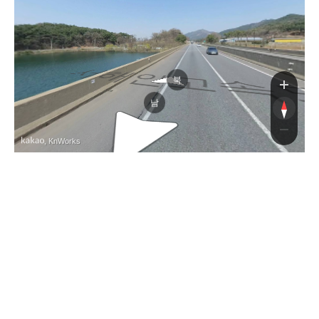
서해안
북
남
, KnWorks