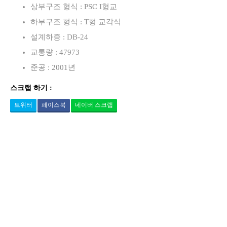
상부구조 형식 : PSC I형교
하부구조 형식 : T형 교각식
설계하중 : DB-24
교통량 : 47973
준공 : 2001년
스크랩 하기 :
트위터
페이스북
네이버 스크랩