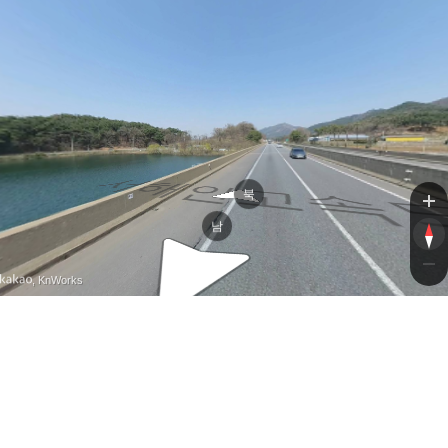
서해안
서해안
북
남
, KnWorks