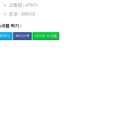
교통량 : 47973
준공 : 2001년
스크랩 하기 :
트위터
페이스북
네이버 스크랩