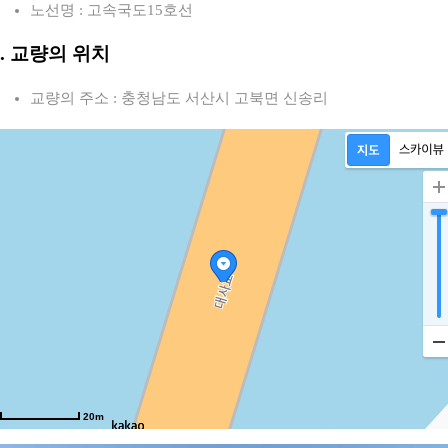
노선명 : 고속국도15호선
2. 교량의 위치
교량의 주소 : 충청남도 서산시 고북면 신송리
20m