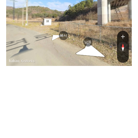
북서
남동
, KnWorks