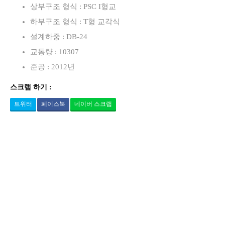
상부구조 형식 : PSC I형교
하부구조 형식 : T형 교각식
설계하중 : DB-24
교통량 : 10307
준공 : 2012년
스크랩 하기 :
트위터
페이스북
네이버 스크랩