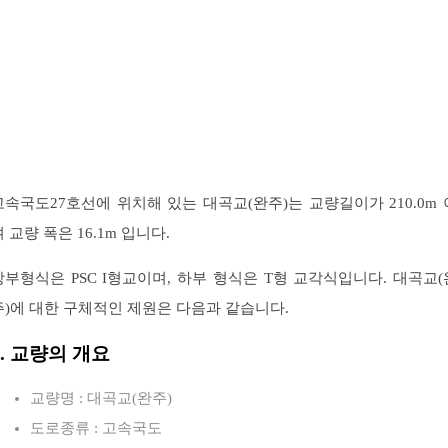
고속국도27호선에 위치해 있는 대곡교(완주)는 교량길이가 210.0m 
 교량 폭은 16.1m 입니다.
상부형식은 PSC I형교이며, 하부 형식은 T형 교각식입니다. 대곡교(
주)에 대한 구체적인 제원은 다음과 같습니다.
1. 교량의 개요
교량명 : 대곡교(완주)
도로종류 : 고속국도