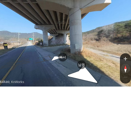
북서
남동
, KnWorks