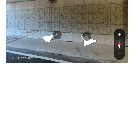
경부고속도로
경부고속도로
서
동
, KnWorks