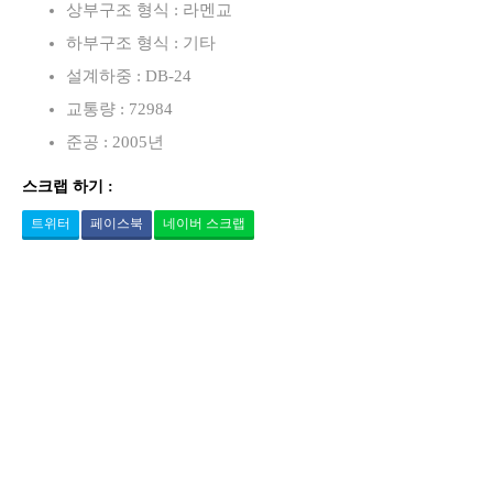
상부구조 형식 : 라멘교
하부구조 형식 : 기타
설계하중 : DB-24
교통량 : 72984
준공 : 2005년
스크랩 하기 :
트위터
페이스북
네이버 스크랩