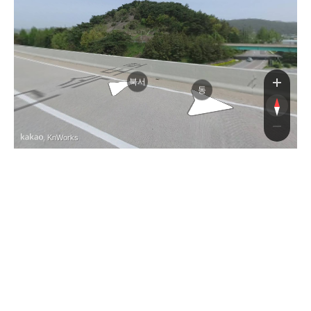
고창담양고속
호남고
북서
동
, KnWorks