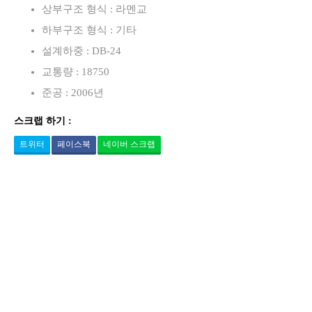
상부구조 형식 : 라멘교
하부구조 형식 : 기타
설계하중 : DB-24
교통량 : 18750
준공 : 2006년
스크랩 하기 :
트위터
페이스북
네이버 스크랩