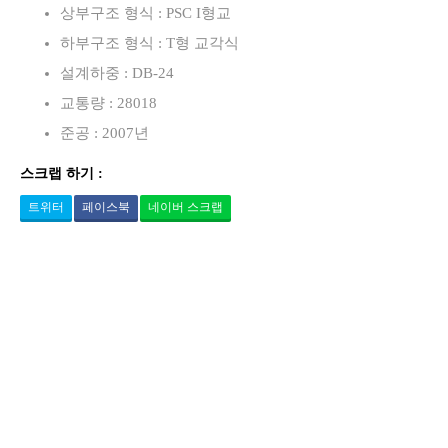
상부구조 형식 : PSC I형교
하부구조 형식 : T형 교각식
설계하중 : DB-24
교통량 : 28018
준공 : 2007년
스크랩 하기 :
트위터
페이스북
네이버 스크랩