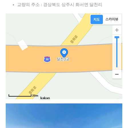
교량의 주소 : 경상북도 상주시 화서면 달천리
20m