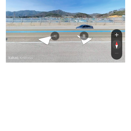
중화
중화
동
서
, KnWorks