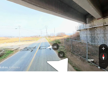
북다인로
북다인로
북
남
, KnWorks