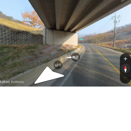
북동
남서
, KnWorks