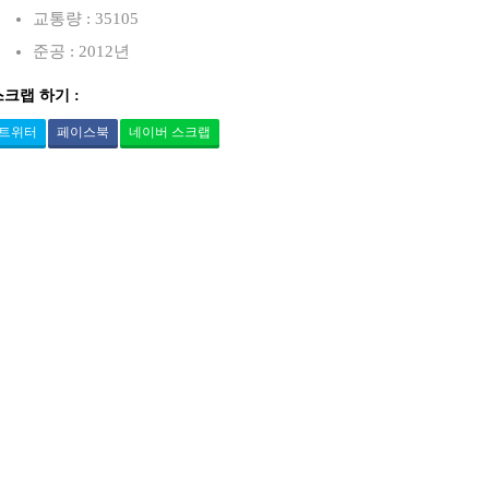
교통량 : 35105
준공 : 2012년
스크랩 하기 :
트위터
페이스북
네이버 스크랩