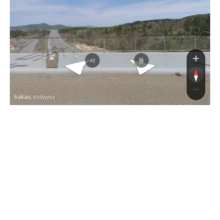
새마을
대구포항고속도로
동
서
, KnWorks