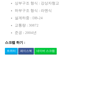
상부구조 형식 : 강상자형교
하부구조 형식 : 라멘식
설계하중 : DB-24
교통량 : 30872
준공 : 2004년
스크랩 하기 :
트위터
페이스북
네이버 스크랩