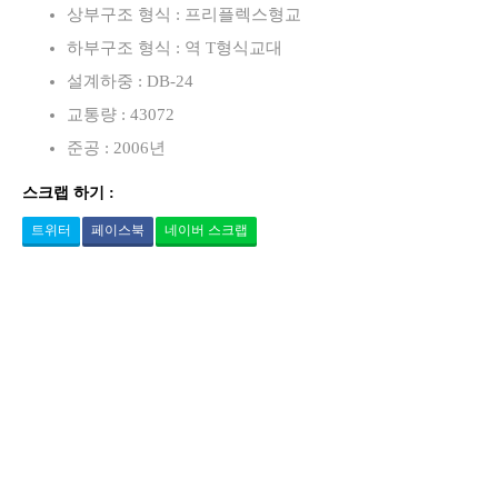
상부구조 형식 : 프리플렉스형교
하부구조 형식 : 역 T형식교대
설계하중 : DB-24
교통량 : 43072
준공 : 2006년
스크랩 하기 :
트위터
페이스북
네이버 스크랩