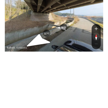
북동
남서
, KnWorks