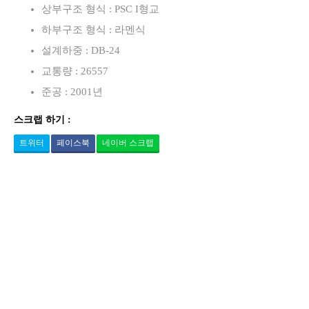
로
상부구조 형식 : PSC I형교
하부구조 형식 : 라멘식
설계하중 : DB-24
교통량 : 26557
준공 : 2001년
스크랩 하기 :
트위터
페이스북
네이버 스크랩