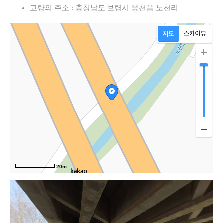
교량의 주소 : 충청남도 보령시 웅천읍 노천리
20m