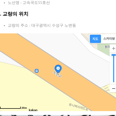
노선명 : 고속국도55호선
2. 교량의 위치
교량의 주소 : 대구광역시 수성구 노변동
20m