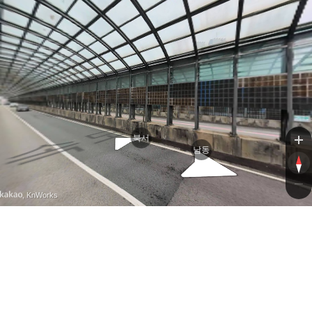
중
중
북서
남동
, KnWorks