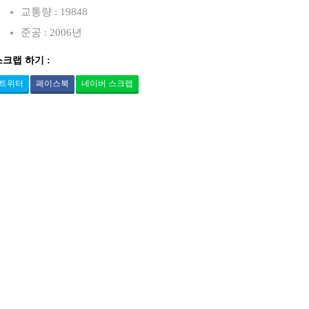
교통량 : 19848
준공 : 2006년
스크랩 하기 :
트위터
페이스북
네이버 스크랩